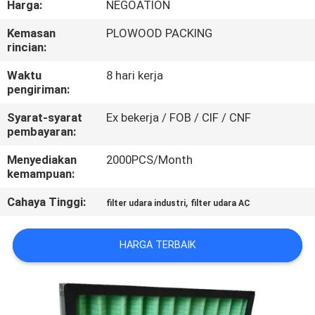
Harga:
NEGOATION
KUALITAS
Kemasan
PLOWOOD PACKING
rincian:
HUBUNGI
KAMI
Waktu
8 hari kerja
pengiriman:
Syarat-syarat
Ex bekerja / FOB / CIF / CNF
BERITA
pembayaran:
Menyediakan
2000PCS/Month
KASUS-
kemampuan:
KASUS
Cahaya Tinggi:
,
filter udara industri
filter udara AC
SITEMAP
HARGA TERBAIK
KEBIJAKAN
PRIVASI