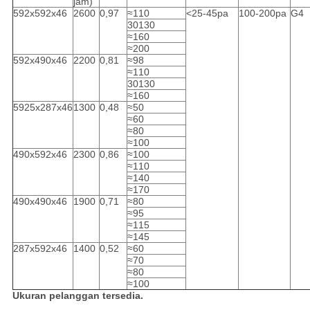
jam)
592x592x46
2600
0,97
≈110
<25-45pa
100-200pa
G4
30130
≈160
≈200
592x490x46
2200
0,81
≈98
≈110
30130
≈160
5925x287x46
1300
0,48
≈50
≈60
≈80
≈100
490x592x46
2300
0,86
≈100
≈110
≈140
≈170
490x490x46
1900
0,71
≈80
≈95
≈115
≈145
287x592x46
1400
0,52
≈60
≈70
≈80
≈100
Ukuran pelanggan tersedia.