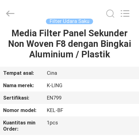
KeLing
Purification
Technology
Company.
All
Filter Udara Saku
Rights
Reserved.
Media Filter Panel Sekunder
RUMAH
Non Woven F8 dengan Bingkai
PRODUK
Aluminium / Plastik
TENTANG
Tempat asal:
Cina
KAMI
Nama merek:
K-LING
Sertifikasi:
EN799
TUR
Nomor model:
KEL-BF
PABRIK
Kuantitas min
1pcs
Order:
KONTROL