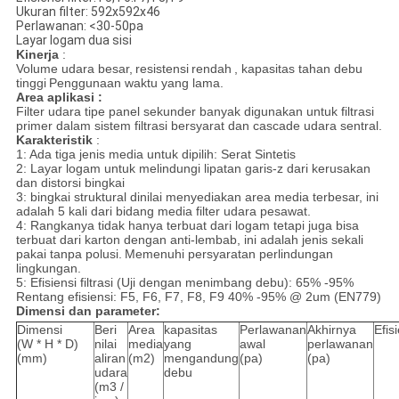
Ukuran filter: 592x592x46
Perlawanan: <30-50pa
Layar logam dua sisi
Kinerja
:
Volume udara besar,
resistensi
rendah
, kapasitas tahan debu
tinggi
Penggunaan waktu yang lama.
Area aplikasi
:
Filter udara tipe panel sekunder banyak digunakan untuk filtrasi
primer dalam sistem filtrasi bersyarat dan cascade udara sentral.
Karakteristik
:
1: Ada tiga jenis media untuk dipilih: Serat Sintetis
2: Layar logam untuk melindungi lipatan garis-z dari kerusakan
dan distorsi bingkai
3: bingkai struktural dinilai menyediakan area media terbesar, ini
adalah 5 kali dari bidang media filter udara pesawat.
4: Rangkanya tidak hanya terbuat dari logam tetapi juga bisa
terbuat dari karton dengan anti-lembab, ini adalah jenis sekali
pakai tanpa polusi.
Memenuhi persyaratan perlindungan
lingkungan.
5: Efisiensi filtrasi (Uji dengan menimbang debu): 65% -95%
Rentang efisiensi: F5, F6, F7, F8, F9 40% -95% @ 2um (EN779)
Dimensi dan parameter:
Dimensi
Beri
Area
kapasitas
Perlawanan
Akhirnya
Efis
(W * H * D)
nilai
media
yang
awal
perlawanan
(mm)
aliran
(m2)
mengandung
(pa)
(pa)
udara
debu
(m3 /