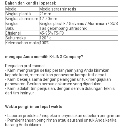
Bahan dan kondisi operasi:
Media
Media serat sintetis
Bingkai plastik
21mm
Bingkai aluminium
17-50mm
Bingkai
Bingkai plastik / Galvanis / Aluminium / SUS
Saku
Tas gelombang ultrasonik
Efisiensi
45-95% F5-F8
Suhu maks
120 ° c
Kelembaban maks
100%
mengapa Anda memilih K-LING Company?
Penjualan profesional:
• Kami menghargai setiap pertanyaan yang Anda kirimkan
kepada kami, memastikan penawaran kompetitif cepat.
• Kami bekerja sama dengan pelanggan untuk mengajukan
penawaran.
Berikan semua dokumen yang diperlukan.
• Kami adalah tim penjualan, dengan semua dukungan teknis
dari tim insinyur
Waktu pengiriman tepat waktu:
• Laporan produksi / inspeksi menyediakan sebelum pengiriman
• Pemberitahuan pengiriman atau asuransi untuk Anda ketika
barang Anda dikirim.