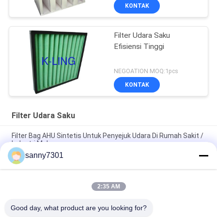
KONTAK
Filter Udara Saku
Efisiensi Tinggi
NEGOATION MOQ:1pcs
KONTAK
Filter Udara Saku
Filter Bag AHU Sintetis Untuk Penyejuk Udara Di Rumah Sakit /
Industri Makanan
sanny7301
Sistem HVAC Kaca Fiber Multi - Pocket Filter Udara Efisiensi F6
- F8 Untuk Rumah Kaca
2:35 AM
Filter Udara Kompak Industri / Filter Udara Lipatan Dalam HVAC
Komersial
Good day, what product are you looking for?