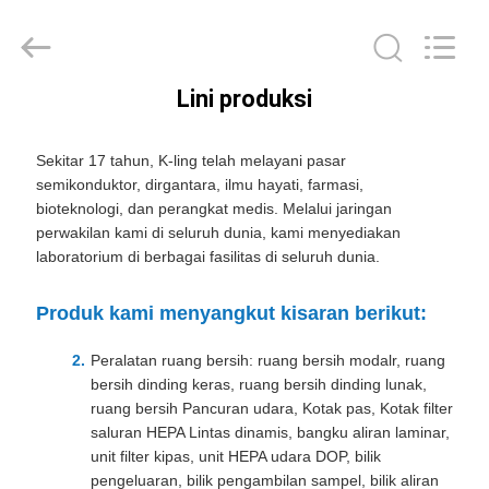
KeLing
Purification
Technology
Company.
All
Rights
Lini produksi
Reserved.
RUMAH
Sekitar 17 tahun, K-ling telah melayani pasar
PRODUK
semikonduktor, dirgantara, ilmu hayati, farmasi,
bioteknologi, dan perangkat medis. Melalui jaringan
perwakilan kami di seluruh dunia, kami menyediakan
TENTANG
laboratorium di berbagai fasilitas di seluruh dunia.
KAMI
Produk kami menyangkut kisaran berikut:
TUR
Peralatan ruang bersih: ruang bersih modalr, ruang
bersih dinding keras, ruang bersih dinding lunak,
PABRIK
ruang bersih Pancuran udara, Kotak pas, Kotak filter
saluran HEPA Lintas dinamis, bangku aliran laminar,
unit filter kipas, unit HEPA udara DOP, bilik
KONTROL
pengeluaran, bilik pengambilan sampel, bilik aliran