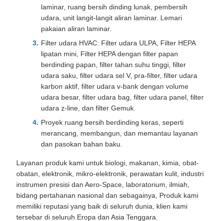
KUALITAS
laminar, ruang bersih dinding lunak, pembersih
udara, unit langit-langit aliran laminar. Lemari
pakaian aliran laminar.
HUBUNGI
Filter udara HVAC: Filter udara ULPA, Filter HEPA
KAMI
lipatan mini, Filter HEPA dengan filter papan
berdinding papan, filter tahan suhu tinggi, filter
udara saku, filter udara sel V, pra-filter, filter udara
BERITA
karbon aktif, filter udara v-bank dengan volume
udara besar, filter udara bag, filter udara panel, filter
udara z-line, dan filter Gemuk.
KASUS-
Proyek ruang bersih berdinding keras, seperti
KASUS
merancang, membangun, dan memantau layanan
dan pasokan bahan baku.
Layanan produk kami untuk biologi, makanan, kimia, obat-
SITEMAP
obatan, elektronik, mikro-elektronik, perawatan kulit, industri
instrumen presisi dan Aero-Space, laboratorium, ilmiah,
KEBIJAKAN
bidang pertahanan nasional dan sebagainya, Produk kami
memiliki reputasi yang baik di seluruh dunia, klien kami
PRIVASI
tersebar di seluruh Eropa dan Asia Tenggara.