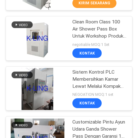
KUALITAS
KIRIM SEKARANG
Clean Room Class 100
HUBUNGI
66
Air Shower Pass Box
KAMI
Untuk Workshop Produksi
Shower Udara
Semikonduktor
negotiable MOQ:1 Set
Stainless Steel
BERITA
KONTAK
KASUS-
Sistem Kontrol PLC
Membersihkan Kamar
KASUS
Lewat Melalui Kompak
152
Dengan Saluran Konveyor
NEGOATION MOQ:1 set
SITEMAP
Kotak Pass
KONTAK
Cleanroom
KEBIJAKAN
Customizable Pintu Ayun
Udara Ganda Shower
PRIVASI
Pass Dengan Garansi 1