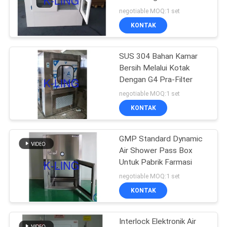
Tahun
negotiable MOQ:1 set
KONTAK
66
Kotak Pass Air
SUS 304 Bahan Kamar
Bersih Melalui Kotak
Shower
Dengan G4 Pra-Filter
negotiable MOQ:1 set
KONTAK
GMP Standard Dynamic
139
Air Shower Pass Box
Untuk Pabrik Farmasi
Membagikan Booth
negotiable MOQ:1 set
KONTAK
Interlock Elektronik Air