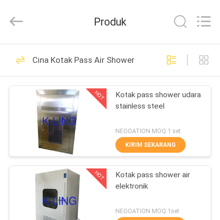
KeLing
Purification
Technology
Produk
Company.
All
Rights
Reserved.
RUMAH
194
Cina Kotak Pass Air Shower
Terowongan Air
PRODUK
Shower
HOT
Kotak pass shower udara
stainless steel
TENTANG
KAMI
NEGOATION MOQ:1 set
KIRIM SEKARANG
200
TUR
Kamar Mandi Udara
HOT
Kotak pass shower air
PABRIK
elektronik
Cleanroom
KONTROL
NEGOATION MOQ:1set