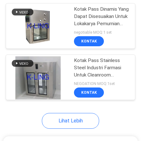
Kotak Pass Dinamis Yang
92
Dapat Disesuaikan Untuk
Lemari Aliran
Lokakarya Pemurnian
Kamar Bersih
negotiable MOQ:1 set
Laminar
KONTAK
Kotak Pass Stainless
Steel Industri Farmasi
Untuk Cleanroom
121
Kecepatan Udara 0.45m
NEGOATION MOQ:1set
/ s
KONTAK
Kotak Filter HEPA
Lihat Lebih