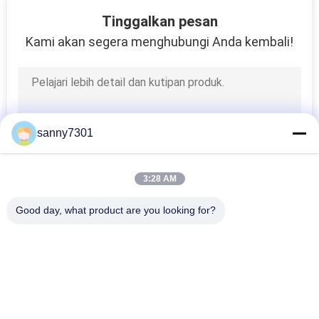
171
Tinggalkan pesan
Kami akan segera menghubungi Anda kembali!
HEPA Filter udara
sanny7301
44
3:28 AM
Filter Udara ULPA
Good day, what product are you looking for?
Bad Request
Semua
Terowongan Air 
Kamar Mandi Udara 
Shower
Cleanroom
70