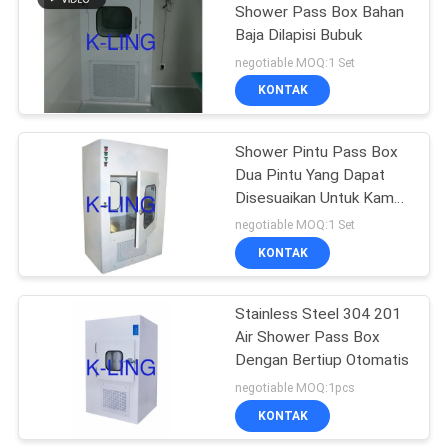
Shower Pass Box Bahan
Baja Dilapisi Bubuk
174
negotiable MOQ:1 Set
Kamar Bersih
KONTAK
Softwall
Shower Pintu Pass Box
Dua Pintu Yang Dapat
Disesuaikan Untuk Kamar
Bersih Industri
negotiable MOQ:1 Set
KONTAK
85
Stainless Steel 304 201
filter Fan unit
Air Shower Pass Box
Dengan Bertiup Otomatis
negotiable MOQ:1pcs
KONTAK