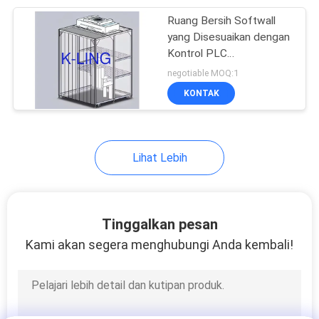
Ruang Bersih Softwall
92
yang Disesuaikan dengan
Lemari Aliran
Kontrol PLC
Pencahayaan LED dan
negotiable MOQ:1
Laminar
Aliran Udara yang Bisa
KONTAK
Disesuaikan
Lihat Lebih
121
Kotak Filter HEPA
Tinggalkan pesan
Kami akan segera menghubungi Anda kembali!