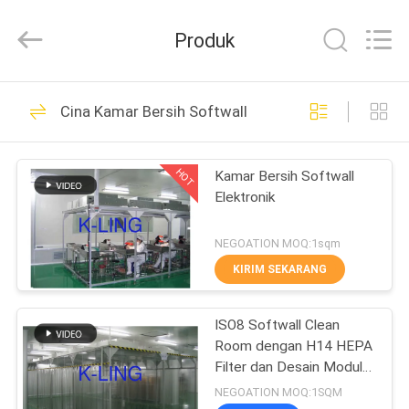
KeLing
Purification
Technology
Produk
Company.
All
Rights
Reserved.
RUMAH
194
Cina Kamar Bersih Softwall
Terowongan Air
PRODUK
Shower
HOT
Kamar Bersih Softwall
Elektronik
TENTANG
KAMI
NEGOATION MOQ:1sqm
KIRIM SEKARANG
200
TUR
Kamar Mandi Udara
ISO8 Softwall Clean
PABRIK
Room dengan H14 HEPA
Cleanroom
Filter dan Desain Modular
KONTROL
untuk Kelas 100-10000
NEGOATION MOQ:1SQM