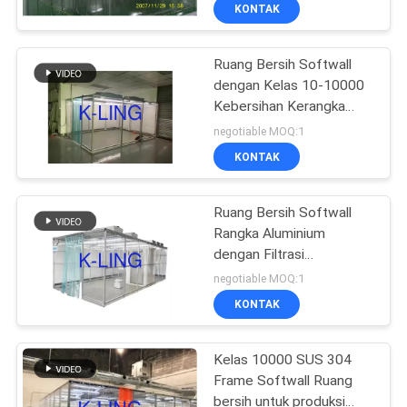
Kebersihan
KUALITAS
KONTAK
Ruang Bersih Softwall
HUBUNGI
66
dengan Kelas 10-10000
KAMI
Kebersihan Kerangka
Shower Udara
Baja Lapisan Serbuk dan
negotiable MOQ:1
Stainless Steel
Tingkat Kebisingan
BERITA
KONTAK
Kurang dari 65 DB
KASUS-
Ruang Bersih Softwall
Rangka Aluminium
KASUS
dengan Filtrasi
152
HEPA/ULPA untuk
negotiable MOQ:1
Kebersihan Kelas 10-
SITEMAP
Kotak Pass
KONTAK
10000
Cleanroom
KEBIJAKAN
Kelas 10000 SUS 304
Frame Softwall Ruang
PRIVASI
bersih untuk produksi