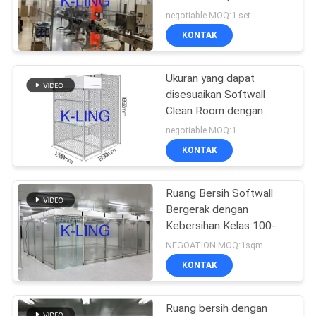
dengan dinding plexiglass
negotiable MOQ:1 set
KONTAK
66
Kotak Pass Air
Ukuran yang dapat
disesuaikan Softwall
Shower
Clean Room dengan
aliran udara unidirectional
negotiable MOQ:1
dan pemasangan mudah
KONTAK
Ruang Bersih Softwall
139
Bergerak dengan
Kebersihan Kelas 100-
Membagikan Booth
10000 dan Garansi 2
NEGOATION MOQ:1sqm
Tahun untuk Industri
KONTAK
Mikroelektronik
Ruang bersih dengan