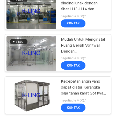
dinding lunak dengan
filter H13-H14 dan
174
kontrol suhu 20-25 °C
negotiable MOQ:1
Kamar Bersih
KONTAK
Softwall
Mudah Untuk Menginstal
Ruang Bersih Softwall
Dengan
Kebisingan≤60dB Untuk
negotiable MOQ:1
Kelembaban 45-65%RH
KONTAK
85
Kecepatan angin yang
filter Fan unit
dapat diatur Kerangka
baja tahan karat Softwall
Ruang bersih dengan
negotiable MOQ:1
pemasangan mudah
KONTAK