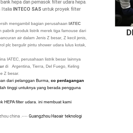
a bank hepa dan pemasok filter udara hepa.
n
Italia
INTECO SAS
untuk proyek filter
bersih mengambil bagian perusahaan
IATEC
D
pabrik produk listrik merek tiga famouse dari
ncuran air dalam Jenis Z besar, Z kecil jenis,
rol plc bergulir pintu shower udara lulus kotak,
na IATEC, perusahaan listrik besar lainnya
ur
di
Argentina, Tierra, Del Fuego, Keling
e Z besar.
uan dari pelanggan Burma,
co perdagangan
dah
tinggi
untuknya yang berada pengguna
k HEPA filter udara.
ini membuat kami
hou china .----
Guangzhou Haoair teknologi