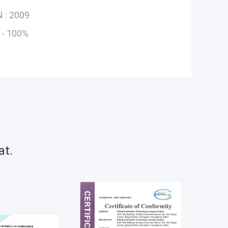
 :
2009
 - 100%
at.