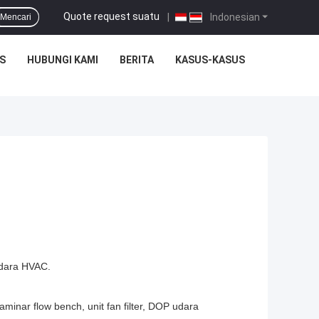
Quote request suatu
|
Indonesian
Mencari
S
HUBUNGI KAMI
BERITA
KASUS-KASUS
udara HVAC.
aminar flow bench, unit fan filter, DOP udara