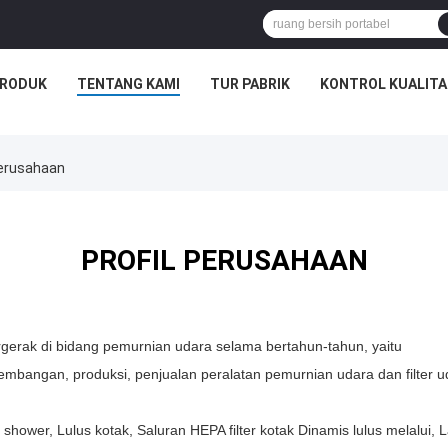
RODUK
TENTANG KAMI
TUR PABRIK
KONTROL KUALITA
Perusahaan
PROFIL PERUSAHAAN
ergerak di bidang pemurnian udara selama bertahun-tahun, yaitu
gembangan, produksi, penjualan peralatan pemurnian udara dan filter 
shower, Lulus kotak, Saluran HEPA filter kotak Dinamis lulus melalui, L