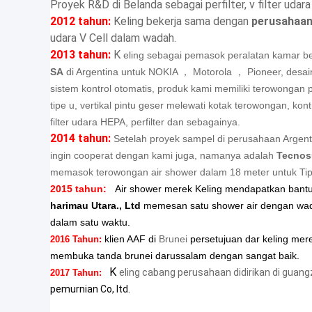
Proyek R&D di Belanda sebagai perfilter, v filter udar
2012 tahun:
Keling bekerja sama dengan
perusahaa
udara V Cell dalam wadah.
2013 tahun:
K
eling sebagai pemasok peralatan kamar 
SA
di Argentina untuk NOKIA ， Motorola ， Pioneer, desain 
sistem kontrol otomatis, produk kami memiliki terowongan pa
tipe u, vertikal pintu geser melewati kotak terowongan, kont
filter udara HEPA, perfilter dan sebagainya.
2014 tahun:
Setelah proyek sampel di perusahaan Argenti
ingin cooperat dengan kami juga, namanya adalah
Tecnos
memasok terowongan air shower dalam 18 meter untuk Tip
2015 tahun:
Air shower merek Keling mendapatkan bant
harimau Utara., Ltd
memesan satu
shower air dengan wa
dalam satu waktu.
klien AAF di
Brunei
persetujuan dar keling mere
2016 Tahun:
membuka tanda brunei darussalam dengan sangat baik.
K
eling cabang perusahaan didirikan di guangz
2017 Tahun:
pemurnian Co, ltd.