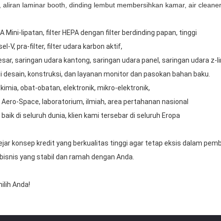
aliran laminar booth, dinding lembut membersihkan kamar, air cleaner, 
PA Mini-lipatan, filter HEPA dengan filter berdinding papan, tinggi
el-V, pra-filter, filter udara karbon aktif,
ar, saringan udara kantong, saringan udara panel, saringan udara z-l
ti desain, konstruksi, dan layanan monitor dan pasokan bahan baku.
imia, obat-obatan, elektronik, mikro-elektronik,
n Aero-Space, laboratorium, ilmiah, area pertahanan nasional
aik di seluruh dunia, klien kami tersebar di seluruh Eropa
ejar konsep kredit yang berkualitas tinggi agar tetap eksis dalam pe
snis yang stabil dan ramah dengan Anda.
ilih Anda!