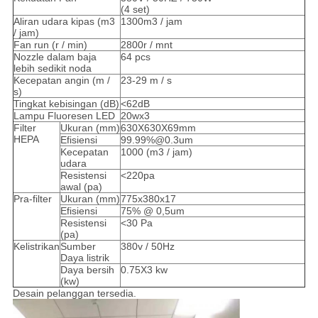
(4 set)
Aliran udara kipas (m3
1300m3 / jam
/ jam)
Fan run (r / min)
2800r / mnt
Nozzle dalam baja
64 pcs
lebih sedikit noda
Kecepatan angin (m /
23-29 m / s
s)
Tingkat kebisingan (dB)
<62dB
Lampu Fluoresen LED
20wx3
Filter
Ukuran (mm)
630X630X69mm
HEPA
Efisiensi
99.99%@0.3um
Kecepatan
1000 (m3 / jam)
udara
Resistensi
<220pa
awal (pa)
Pra-filter
Ukuran (mm)
775x380x17
Efisiensi
75% @ 0,5um
Resistensi
<30 Pa
(pa)
Kelistrikan
Sumber
380v / 50Hz
Daya listrik
Daya bersih
0.75X3 kw
(kw)
Desain pelanggan tersedia.