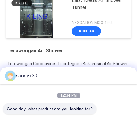
Lab / Medis Air Shower
Tunnel
NEGOATION MOQ:1 set
KONTAK
Terowongan Air Shower
Terowongan Coronavirus Terintegrasi Bakterisidal Air Shower
Dengan Disinfektan Spary
sanny7301
Barang Pintu Induksi Otomatis Air Shower Tunnel Three -
Sided Customizable
12:34 PM
Pintu shower air geser pintu otomatis dengan dinding dilapisi
bubuk / motor DC
Good day, what product are you looking for?
Bad Request
Semua