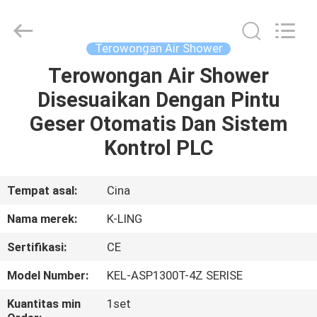
KeLing
Purification
Technology
Company.
All
Terowongan Air Shower
Rights
Reserved.
Terowongan Air Shower
RUMAH
Disesuaikan Dengan Pintu
PRODUK
Geser Otomatis Dan Sistem
Kontrol PLC
TENTANG
KAMI
Tempat asal:
Cina
Nama merek:
K-LING
TUR
Sertifikasi:
CE
PABRIK
Model Number:
KEL-ASP1300T-4Z SERISE
KONTROL
Kuantitas min
1set