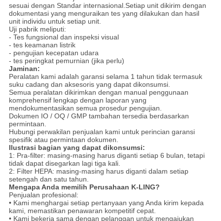
sesuai dengan Standar internasional.Setiap unit dikirim dengan
dokumentasi yang menguraikan tes yang dilakukan dan hasil
unit individu untuk setiap unit.
Uji pabrik meliputi:
- Tes fungsional dan inspeksi visual
- tes keamanan listrik
- pengujian kecepatan udara
- tes peringkat pemurnian (jika perlu)
Jaminan:
Peralatan kami adalah garansi selama 1 tahun tidak termasuk
suku cadang dan aksesoris yang dapat dikonsumsi.
Semua peralatan dikirimkan dengan manual penggunaan
komprehensif lengkap dengan laporan yang
mendokumentasikan semua prosedur pengujian.
Dokumen IO / OQ / GMP tambahan tersedia berdasarkan
permintaan.
Hubungi perwakilan penjualan kami untuk perincian garansi
spesifik atau permintaan dokumen.
Ilustrasi bagian yang dapat dikonsumsi:
1: Pra-filter: masing-masing harus diganti setiap 6 bulan, tetapi
tidak dapat disegarkan lagi tiga kali.
2: Filter HEPA: masing-masing harus diganti dalam setiap
setengah dan satu tahun.
Mengapa Anda memilih Perusahaan K-LING?
Penjualan profesional:
• Kami menghargai setiap pertanyaan yang Anda kirim kepada
kami, memastikan penawaran kompetitif cepat.
• Kami bekerja sama dengan pelanggan untuk mengajukan