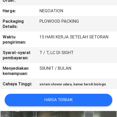
Order:
KUALITAS
Harga:
NEGOATION
HUBUNGI
Packaging
PLOWOOD PACKING
Details:
KAMI
Waktu
15 HARI KERJA SETELAH SETORAN
pengiriman:
BERITA
Syarat-syarat
T / T, LC DI SIGHT
pembayaran:
KASUS-
Menyediakan
50UNIT / BULAN
KASUS
kemampuan:
Cahaya Tinggi:
,
sistem shower udara
kamar bersih biologis
SITEMAP
HARGA TERBAIK
KEBIJAKAN
PRIVASI