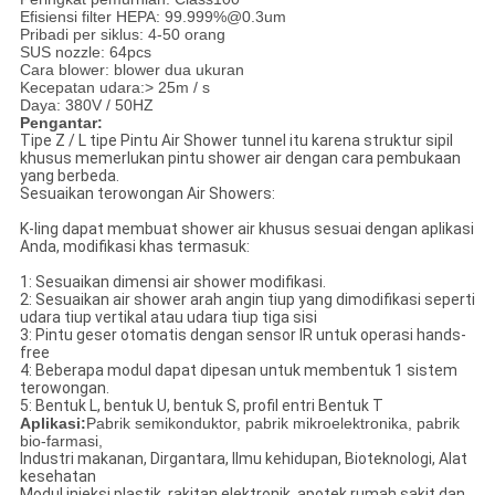
Efisiensi filter HEPA: 99.999%@0.3um
Pribadi per siklus: 4-50 orang
SUS nozzle: 64pcs
Cara blower: blower dua ukuran
Kecepatan udara:> 25m / s
Daya: 380V / 50HZ
Pengantar:
Tipe Z / L tipe Pintu Air Shower tunnel itu karena struktur sipil
khusus memerlukan pintu shower air dengan cara pembukaan
yang berbeda.
Sesuaikan terowongan Air Showers:
K-ling dapat membuat shower air khusus sesuai dengan aplikasi
Anda, modifikasi khas termasuk:
1: Sesuaikan dimensi air shower modifikasi.
2: Sesuaikan air shower arah angin tiup yang dimodifikasi seperti
udara tiup vertikal atau udara tiup tiga sisi
3: Pintu geser otomatis dengan sensor IR untuk operasi hands-
free
4: Beberapa modul dapat dipesan untuk membentuk 1 sistem
terowongan.
5: Bentuk L, bentuk U, bentuk S, profil entri Bentuk T
Aplikasi:
Pabrik semikonduktor, pabrik mikroelektronika, pabrik
bio-farmasi,
Industri makanan, Dirgantara, Ilmu kehidupan, Bioteknologi, Alat
kesehatan
Modul injeksi plastik, rakitan elektronik, apotek rumah sakit dan