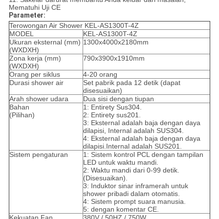
Mematuhi Uji CE
Parameter:
Terowongan Air Shower KEL-AS1300T-4Z
MODEL
KEL-AS1300T-4Z
Ukuran eksternal (mm)
1300x4000x2180mm
(WXDXH)
Zona kerja (mm)
790x3900x1910mm
(WXDXH)
Orang per siklus
4-20 orang
Durasi shower air
Set pabrik pada 12 detik (dapat
disesuaikan)
Arah shower udara
Dua sisi dengan tiupan
Bahan
1: Entirety Sus304.
(Pilihan)
2: Entirety sus201.
3: Eksternal adalah baja dengan daya
dilapisi, Internal adalah SUS304.
4: Eksternal adalah baja dengan daya
dilapisi.Internal adalah SUS201.
Sistem pengaturan
1: Sistem kontrol PCL dengan tampilan
LED untuk waktu mandi.
2: Waktu mandi dari 0-99 detik.
(Disesuaikan).
3: Induktor sinar inframerah untuk
shower pribadi dalam otomatis.
4: Sistem prompt suara manusia.
5: dengan komentar CE.
Kekuatan Fan
380V / 50HZ / 750W