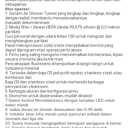
sebagainya.
fitur operasi:
1: Sistem Air Shower Tunnel yang lengkap dan lengkap, lengkap
dengan kabel, membantu menyelesaikannya
masalah dekontaminasi
2: Modul filter / blower HEPA (dinilai 99,97% efisien @ 0,3 mikron
partikel)
Cuci personel dengan udara Kelas 100 untuk mengusir dan
menghilangkan partikel
Panel mikroprosesor solid-state menyediakan kontrol yang
dapat diprogram atas operasi pintu akses
3: Pintu yang saling mengunci meminimalkan kontaminasi, lepas
secara otomatis jika listrik mati
Pencahayaan fluoresens ditempatkan di langit-langit untuk
turbulensi minimal
4: Tersedia dalam baja CR jadi putih epoksi, stainless steel, atau
kombinasi dari
Baja CR dan stainless steel untuk memenuhi berbagai
persyaratan cleanroom
5: Berbagai ukuran dan konfigurasi pintu
6: Ekonomis untuk dioperasikan, mudah dirawat
7:
Sistem kontrol Microelelctrincs dengan tampilan LED untuk
waktu mandi.
8: waktu durasi air shower disesuaikan dari 0-99 detik.
9: Induktor sinar infra merah untuk pancuran pribadi dalam
otomatis dari tiga sisi
10: Suara manusia mengingatkan kemajuan pengguna di kamar.
11: Sakelar darurat membantu Anda keluar dari masalah,