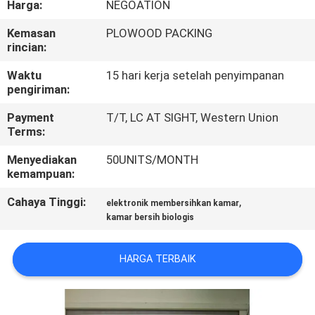
Harga:
NEGOATION
KUALITAS
Kemasan
PLOWOOD PACKING
rincian:
HUBUNGI
KAMI
Waktu
15 hari kerja setelah penyimpanan
pengiriman:
Payment
T/T, LC AT SIGHT, Western Union
BERITA
Terms:
Menyediakan
50UNITS/MONTH
KASUS-
kemampuan:
KASUS
Cahaya Tinggi:
,
elektronik membersihkan kamar
kamar bersih biologis
SITEMAP
HARGA TERBAIK
KEBIJAKAN
PRIVASI