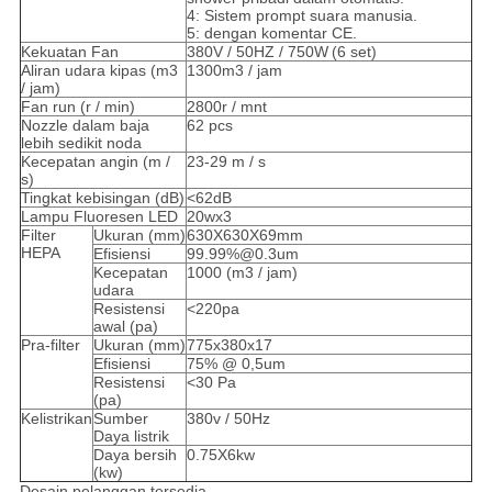
4: Sistem prompt suara manusia.
5: dengan komentar CE.
Kekuatan Fan
380V / 50HZ / 750W
(6 set)
Aliran udara kipas (m3
1300m3 / jam
/ jam)
Fan run (r / min)
2800r / mnt
Nozzle dalam baja
62 pcs
lebih sedikit noda
Kecepatan angin (m /
23-29 m / s
s)
Tingkat kebisingan (dB)
<62dB
Lampu Fluoresen LED
20wx3
Filter
Ukuran (mm)
630X630X69mm
HEPA
Efisiensi
99.99%@0.3um
Kecepatan
1000 (m3 / jam)
udara
Resistensi
<220pa
awal (pa)
Pra-filter
Ukuran (mm)
775x380x17
Efisiensi
75% @ 0,5um
Resistensi
<30 Pa
(pa)
Kelistrikan
Sumber
380v / 50Hz
Daya listrik
Daya bersih
0.75X6kw
(kw)
Desain pelanggan tersedia.