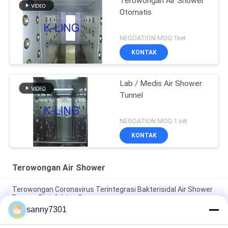
Terowongan Air Shower
Otomatis
NEGOATION MOQ:1set
KONTAK
Lab / Medis Air Shower
Tunnel
NEGOATION MOQ:1 set
KONTAK
Terowongan Air Shower
Terowongan Coronavirus Terintegrasi Bakterisidal Air Shower
Dengan Disinfektan Spary
sanny7301
Barang Pintu Induksi Otomatis Air Shower Tunnel Three -
Sided Customizable