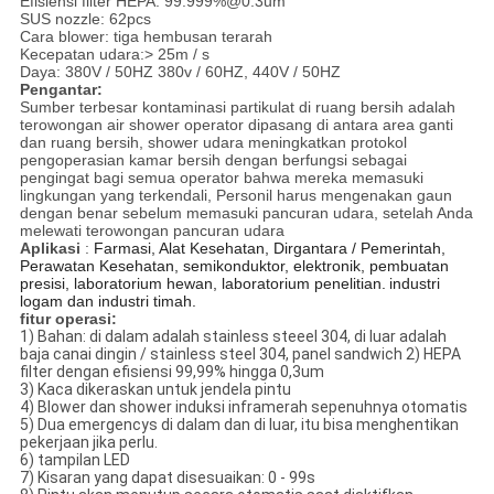
Efisiensi filter HEPA: 99.999%@0.3um
SUS nozzle: 62pcs
Cara blower: tiga hembusan terarah
Kecepatan udara:> 25m / s
Daya: 380V / 50HZ 380v / 60HZ, 440V / 50HZ
Pengantar:
Sumber terbesar kontaminasi partikulat di ruang bersih adalah
terowongan air shower operator dipasang di antara area ganti
dan ruang bersih, shower udara meningkatkan protokol
pengoperasian kamar bersih dengan berfungsi sebagai
pengingat bagi semua operator bahwa mereka memasuki
lingkungan yang terkendali, Personil harus mengenakan gaun
dengan benar sebelum memasuki pancuran udara, setelah Anda
melewati terowongan pancuran udara
Aplikasi
:
Farmasi, Alat Kesehatan,
Dirgantara / Pemerintah,
Perawatan Kesehatan, semikonduktor, elektronik, pembuatan
presisi, laboratorium hewan, laboratorium penelitian.
industri
logam dan industri timah.
fitur operasi:
1) Bahan: di dalam adalah stainless steeel 304, di luar adalah
baja canai dingin / stainless steel 304, panel sandwich 2) HEPA
filter dengan efisiensi 99,99% hingga 0,3um
3) Kaca dikeraskan untuk jendela pintu
4) Blower dan shower induksi inframerah sepenuhnya otomatis
5) Dua emergencys di dalam dan di luar, itu bisa menghentikan
pekerjaan jika perlu.
6) tampilan LED
7) Kisaran yang dapat disesuaikan: 0 - 99s