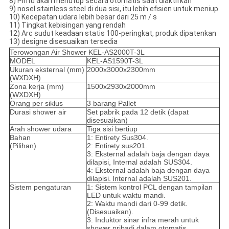
8) Pintu akan menutup secara otomatis saat diaktifkan
9) nosel stainless steel di dua sisi, itu lebih efisien untuk meniup.
10) Kecepatan udara lebih besar dari 25 m / s
11) Tingkat kebisingan yang rendah
12) Arc sudut keadaan statis 100-peringkat, produk dipatenkan
13) designe disesuaikan tersedia
Terowongan Air Shower KEL-AS2000T-3L
MODEL
KEL-AS1590T-3L
Ukuran eksternal (mm)
2000x3000x2300mm
(WXDXH)
Zona kerja (mm)
1500x2930x2000mm
(WXDXH)
Orang per siklus
3 barang Pallet
Durasi shower air
Set pabrik pada 12 detik (dapat
disesuaikan)
Arah shower udara
Tiga sisi bertiup
Bahan
1: Entirety Sus304.
(Pilihan)
2: Entirety sus201.
3: Eksternal adalah baja dengan daya
dilapisi, Internal adalah SUS304.
4: Eksternal adalah baja dengan daya
dilapisi.
Internal adalah SUS201.
Sistem pengaturan
1: Sistem kontrol PCL dengan tampilan
LED untuk waktu mandi.
2: Waktu mandi dari 0-99 detik.
(Disesuaikan).
3: Induktor sinar infra merah untuk
shower pribadi dalam otomatis.