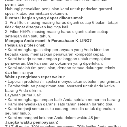
permintaan.
Hubungi perwakilan penjualan kami untuk perincian garansi
spesifik atau permintaan dokumen.
Ilustrasi bagian yang dapat dikonsumsi:
1: Pra-filter: masing-masing harus diganti setiap 6 bulan, tetapi
tidak dapat disegarkan lagi tiga kali.
2: Filter HEPA: masing-masing harus diganti dalam setiap
setengah dan satu tahun.
Mengapa Anda memilih Perusahaan K-LING?
Penjualan profesional:
• Kami menghargai setiap pertanyaan yang Anda kirimkan
kepada kami, memastikan penawaran kompetitif cepat.
• Kami bekerja sama dengan pelanggan untuk mengajukan
penawaran.
Berikan semua dokumen yang diperlukan.
• Kami adalah tim penjualan, dengan semua dukungan teknis
dari tim insinyur
Waktu pengiriman tepat waktu:
• Laporan produksi / inspeksi menyediakan sebelum pengiriman
• Pemberitahuan pengiriman atau asuransi untuk Anda ketika
barang Anda dikirim.
Layanan purna jual:
• Kami menghargai umpan balik Anda setelah menerima barang.
• Kami menyediakan garansi satu tahun setelah barang tiba.
• Kami berjanji semua suku cadang tersedia untuk digunakan
seumur hidup.
• Kami menangani keluhan Anda dalam waktu 48 jam.
Jangka waktu pembayaran:
T / T di muka, 30% sebelum memesan, 70% ketika Anda melihat