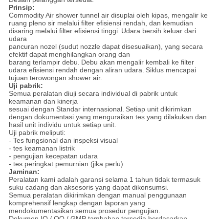
Prinsip:
Commodity Air shower tunnel air disuplai oleh kipas, mengalir ke
ruang pleno sir melalui filter efisiensi rendah, dan kemudian
disaring melalui filter efisiensi tinggi.
Udara bersih keluar dari
udara
pancuran nozel (sudut nozzle dapat disesuaikan), yang secara
efektif dapat menghilangkan orang dan
barang terlampir debu.
Debu akan mengalir kembali ke filter
udara efisiensi rendah dengan aliran udara.
Siklus mencapai
tujuan terowongan shower air.
Uji pabrik:
Semua peralatan diuji secara individual di pabrik untuk
keamanan dan kinerja
sesuai dengan Standar internasional.
Setiap unit dikirimkan
dengan dokumentasi yang menguraikan tes yang dilakukan dan
hasil unit individu untuk setiap unit.
Uji pabrik meliputi:
- Tes fungsional dan inspeksi visual
- tes keamanan listrik
- pengujian kecepatan udara
- tes peringkat pemurnian (jika perlu)
Jaminan:
Peralatan kami adalah garansi selama 1 tahun tidak termasuk
suku cadang dan aksesoris yang dapat dikonsumsi.
Semua peralatan dikirimkan dengan manual penggunaan
komprehensif lengkap dengan laporan yang
mendokumentasikan semua prosedur pengujian.
Dokumen IO / OQ / GMP tambahan tersedia berdasarkan