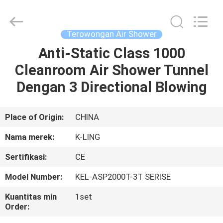
KeLing
Purification
Technology
Company.
All
Terowongan Air Shower
Rights
Reserved.
Anti-Static Class 1000
RUMAH
Cleanroom Air Shower Tunnel
PRODUK
Dengan 3 Directional Blowing
TENTANG
Place of Origin:
CHINA
KAMI
Nama merek:
K-LING
Sertifikasi:
CE
TUR
Model Number:
KEL-ASP2000T-3T SERISE
PABRIK
Kuantitas min
1set
Order:
KONTROL