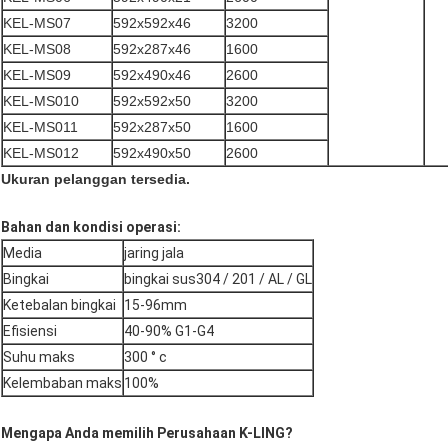
KEL-MS07
592x592x46
3200
KEL-MS08
592x287x46
1600
KEL-MS09
592x490x46
2600
KEL-MS010
592x592x50
3200
KEL-MS011
592x287x50
1600
KEL-MS012
592x490x50
2600
Ukuran pelanggan tersedia.
Bahan dan kondisi operasi:
Media
jaring jala
Bingkai
bingkai sus304 / 201 / AL / GL
Ketebalan bingkai
15-96mm
Efisiensi
40-90% G1-G4
Suhu maks
300 ° c
Kelembaban maks
100%
Mengapa Anda memilih Perusahaan K-LING?