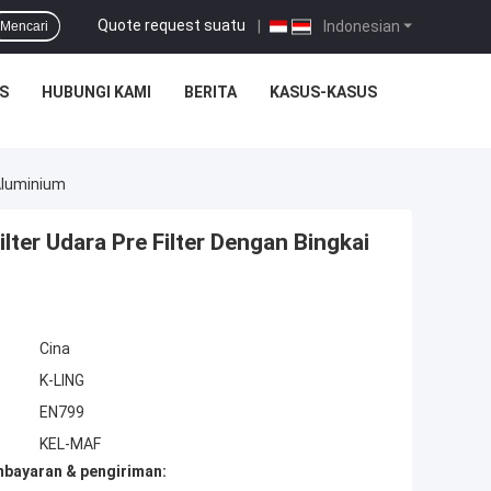
Quote request suatu
|
Indonesian
Mencari
S
HUBUNGI KAMI
BERITA
KASUS-KASUS
Aluminium
er Udara Pre Filter Dengan Bingkai
Cina
K-LING
EN799
KEL-MAF
mbayaran & pengiriman: