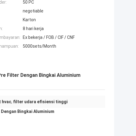
der:
50 PC
negotiable
Karton
n:
8 hari kerja
embayaran:
Ex bekerja / FOB / CIF / CNF
mampuan:
5000sets/Month
re Filter Dengan Bingkai Aluminium
t hvac
,
filter udara efisiensi tinggi
r Dengan Bingkai Aluminium