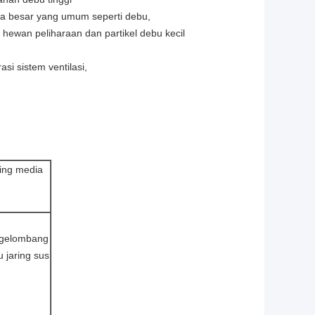
gga besar yang umum seperti debu,
lu hewan peliharaan dan partikel debu kecil
si sistem ventilasi,
ing media
gelombang
u jaring sus