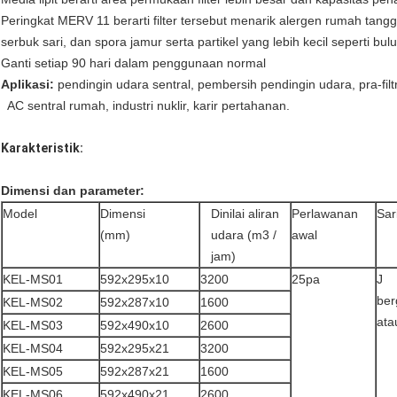
Peringkat MERV 11 berarti filter tersebut menarik alergen rumah tan
serbuk sari, dan spora jamur serta partikel yang lebih kecil seperti bu
Ganti setiap 90 hari dalam penggunaan normal
Aplikasi:
pendingin udara sentral, pembersih pendingin udara, pra-filtra
AC sentral rumah, industri nuklir, karir pertahanan.
Karakteristik:
Dimensi dan parameter:
Model
Dimensi
Dinilai aliran
Perlawanan
Sar
(mm)
udara (m3 /
awal
jam)
KEL-MS01
592x295x10
3200
25pa
J
ber
KEL-MS02
592x287x10
1600
ata
KEL-MS03
592x490x10
2600
KEL-MS04
592x295x21
3200
KEL-MS05
592x287x21
1600
KEL-MS06
592x490x21
2600