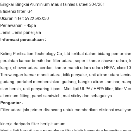
Bingkai: Bingkai Aluminium atau stainless steel 304/201
Efisiensi filter:
G4
Ukuran filter: 592X592X50
Perlawanan: <45pa
Jenis: Jenis panel jala
Informasi perusahaan :
Keling Purification Technology Co, Ltd terlibat dalam bidang pemurni
peralatan kamar bersih dan filter udara, seperti kamar shower udara
kargo, shower udara cerdas, kamar mandi udara udara HEPA, class10
Terowongan kamar mandi udara, bilik penyalur, unit aliran udara lamina
gudang, portabel membersihkan gudang, bangku aliran Laminar, ruang 
stan bersih, unit penyaring kipas , Mini-lipit ULPA / HEPA filter, filter V-cel
aluminum fitting, panel sandwich, mat sticky dan sebagainya.
Pengantar :
Filter udara jala primer dirancang untuk memberikan efisiensi awal yan
kinerja daripada filter berlipit umum
Media lipit berarti area permukaan filter lebih besar dan kapasitas pe