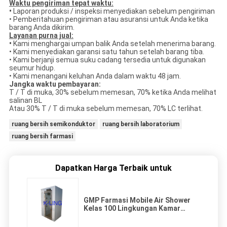
Waktu pengiriman tepat waktu:
•
Laporan produksi / inspeksi menyediakan sebelum pengiriman
• Pemberitahuan pengiriman atau asuransi untuk Anda ketika
barang Anda dikirim.
Layanan purna jual:
•
Kami menghargai umpan balik Anda setelah menerima barang.
• Kami menyediakan garansi satu tahun setelah barang tiba.
• Kami berjanji semua suku cadang tersedia untuk digunakan
seumur hidup.
• Kami menangani keluhan Anda dalam waktu 48 jam.
Jangka waktu pembayaran:
T / T di muka, 30% sebelum memesan, 70% ketika Anda melihat
salinan BL
Atau 30% T / T di muka sebelum memesan, 70% LC terlihat.
ruang bersih semikonduktor
ruang bersih laboratorium
ruang bersih farmasi
Dapatkan Harga Terbaik untuk
GMP Farmasi Mobile Air Shower
Kelas 100 Lingkungan Kamar
Bersih 380V 60HZ