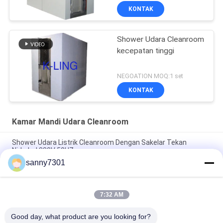
KONTAK
Shower Udara Cleanroom
kecepatan tinggi
NEGOATION MOQ:1 set
KONTAK
Kamar Mandi Udara Cleanroom
Shower Udara Listrik Cleanroom Dengan Sakelar Tekan
Nirkabel 380V 50HZ
sanny7301
Plat Stainless Steel Modular Air Shower Untuk Proyek
Cleanroom
7:32 AM
Automatic Sliding Door Cleanroom Air Shower Dengan Aliran
Udara CE Dan RoHS 1300 M3 / H
Good day, what product are you looking for?