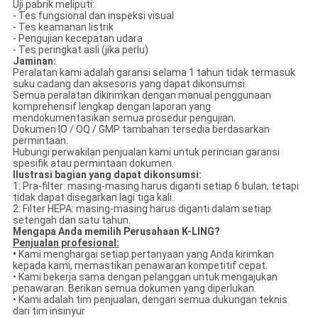
Uji pabrik meliputi:
- Tes fungsional dan inspeksi visual
- Tes keamanan listrik
- Pengujian kecepatan udara
- Tes peringkat asli (jika perlu)
Jaminan:
Peralatan kami adalah garansi selama 1 tahun tidak termasuk
suku cadang dan aksesoris yang dapat dikonsumsi.
Semua peralatan dikirimkan dengan manual penggunaan
komprehensif lengkap dengan laporan yang
mendokumentasikan semua prosedur pengujian.
Dokumen IO / OQ / GMP tambahan tersedia berdasarkan
permintaan.
Hubungi perwakilan penjualan kami untuk perincian garansi
spesifik atau permintaan dokumen.
Ilustrasi bagian yang dapat dikonsumsi:
1: Pra-filter: masing-masing harus diganti setiap 6 bulan, tetapi
tidak dapat disegarkan lagi tiga kali.
2: Filter HEPA: masing-masing harus diganti dalam setiap
setengah dan satu tahun.
Mengapa Anda memilih Perusahaan K-LING?
Penjualan profesional:
•
Kami menghargai setiap pertanyaan yang Anda kirimkan
kepada kami, memastikan penawaran kompetitif cepat.
• Kami bekerja sama dengan pelanggan untuk mengajukan
penawaran.
Berikan semua dokumen yang diperlukan.
• Kami adalah tim penjualan, dengan semua dukungan teknis
dari tim insinyur