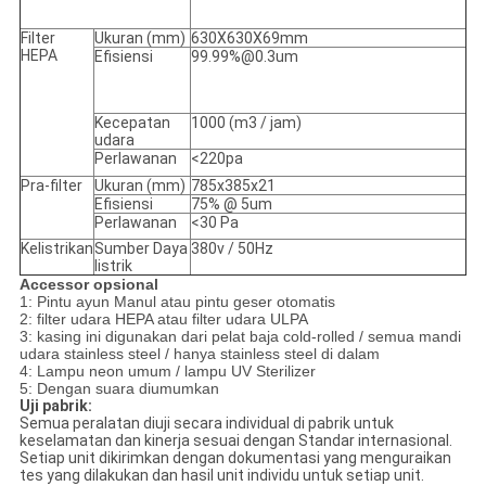
Filter
Ukuran (mm)
630X630X69mm
HEPA
Efisiensi
99.99%@0.3um
Kecepatan
1000 (m3 / jam)
udara
Perlawanan
<220pa
Pra-filter
Ukuran (mm)
785x385x21
Efisiensi
75% @ 5um
Perlawanan
<30 Pa
Kelistrikan
Sumber Daya
380v / 50Hz
listrik
Accessor opsional
1: Pintu ayun Manul atau pintu geser otomatis
2: filter udara HEPA atau filter udara ULPA
3: kasing ini digunakan dari pelat baja cold-rolled / semua mandi
udara stainless steel / hanya stainless steel di dalam
4: Lampu neon umum / lampu UV Sterilizer
5: Dengan suara diumumkan
Uji pabrik:
Semua peralatan diuji secara individual di pabrik untuk
keselamatan dan kinerja sesuai dengan Standar internasional.
Setiap unit dikirimkan dengan dokumentasi yang menguraikan
tes yang dilakukan dan hasil unit individu untuk setiap unit.