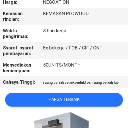
Harga:
NEGOATION
KUALITAS
Kemasan
KEMASAN PLOWOOD
rincian:
HUBUNGI
KAMI
Waktu
8 hari kerja
pengiriman:
Syarat-syarat
Ex bekerja / FOB / CIF / CNF
BERITA
pembayaran:
Menyediakan
50UNITS/MONTH
KASUS-
kemampuan:
KASUS
Cahaya Tinggi:
,
ruang bersih semikonduktor
ruang bersih lab
SITEMAP
HARGA TERBAIK
KEBIJAKAN
PRIVASI