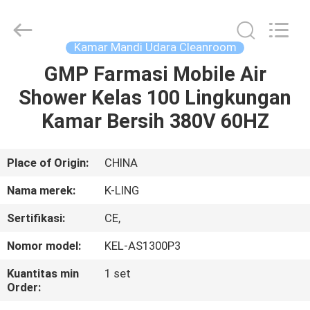
KeLing
Purification
Technology
Company.
All
Kamar Mandi Udara Cleanroom
Rights
Reserved.
GMP Farmasi Mobile Air
RUMAH
Shower Kelas 100 Lingkungan
PRODUK
Kamar Bersih 380V 60HZ
TENTANG
Place of Origin:
CHINA
KAMI
Nama merek:
K-LING
Sertifikasi:
CE,
TUR
Nomor model:
KEL-AS1300P3
PABRIK
Kuantitas min
1 set
Order:
KONTROL