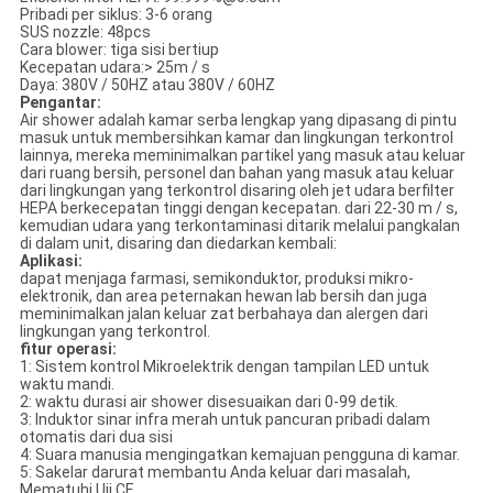
Pribadi per siklus: 3-6 orang
SUS nozzle: 48pcs
Cara blower: tiga sisi bertiup
Kecepatan udara:> 25m / s
Daya: 380V / 50HZ atau 380V / 60HZ
Pengantar:
Air shower adalah kamar serba lengkap yang dipasang di pintu
masuk untuk membersihkan kamar dan lingkungan terkontrol
lainnya, mereka meminimalkan partikel yang masuk atau keluar
dari ruang bersih, personel dan bahan yang masuk atau keluar
dari lingkungan yang terkontrol disaring oleh jet udara berfilter
HEPA berkecepatan tinggi dengan kecepatan. dari 22-30 m / s,
kemudian udara yang terkontaminasi ditarik melalui pangkalan
di dalam unit, disaring dan diedarkan kembali:
Aplikasi:
dapat menjaga farmasi, semikonduktor, produksi mikro-
elektronik, dan area peternakan hewan lab bersih dan juga
meminimalkan jalan keluar zat berbahaya dan alergen dari
lingkungan yang terkontrol.
fitur operasi:
1: Sistem kontrol Mikroelektrik dengan tampilan LED untuk
waktu mandi.
2: waktu durasi air shower disesuaikan dari 0-99 detik.
3: Induktor sinar infra merah untuk pancuran pribadi dalam
otomatis dari dua sisi
4: Suara manusia mengingatkan kemajuan pengguna di kamar.
5: Sakelar darurat membantu Anda keluar dari masalah,
Mematuhi Uji CE