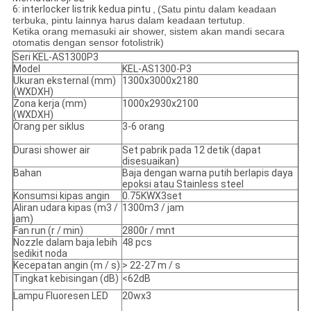
6: interlocker listrik kedua pintu
,
(Satu pintu dalam keadaan
terbuka, pintu lainnya harus dalam keadaan tertutup.
Ketika orang memasuki air shower, sistem akan mandi secara
otomatis dengan sensor fotolistrik)
Seri KEL-AS1300P3
Model
KEL-AS1300-P3
Ukuran eksternal (mm)
1300x3000x2180
(WXDXH)
Zona kerja (mm)
1000x2930x2100
(WXDXH)
Orang per siklus
3-6 orang
Durasi shower air
Set pabrik pada 12 detik (dapat
disesuaikan)
Bahan
Baja dengan warna putih berlapis daya
epoksi atau Stainless steel
Konsumsi kipas angin
0.75KWX3set
Aliran udara kipas (m3 /
1300m3 / jam
jam)
Fan run (r / min)
2800r / mnt
Nozzle dalam baja lebih
48 pcs
sedikit noda
Kecepatan angin (m / s)
> 22-27 m / s
Tingkat kebisingan (dB)
<62dB
Lampu Fluoresen LED
20wx3