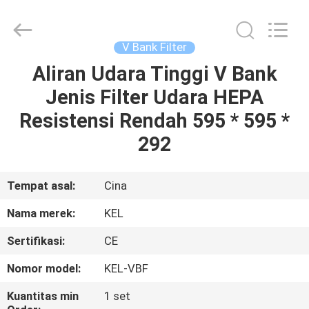
KeLing
Purification
Technology
Company.
All
V Bank Filter
Rights
Reserved.
Aliran Udara Tinggi V Bank
RUMAH
Jenis Filter Udara HEPA
PRODUK
Resistensi Rendah 595 * 595 *
292
TENTANG
KAMI
Tempat asal:
Cina
Nama merek:
KEL
TUR
Sertifikasi:
CE
PABRIK
Nomor model:
KEL-VBF
KONTROL
Kuantitas min
1 set