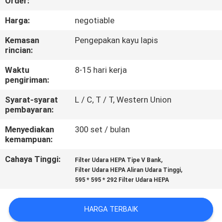
Order:
KUALITAS
Harga:
negotiable
HUBUNGI
Kemasan
Pengepakan kayu lapis
rincian:
KAMI
Waktu
8-15 hari kerja
pengiriman:
BERITA
Syarat-syarat
L / C, T / T, Western Union
pembayaran:
KASUS-
Menyediakan
300 set / bulan
KASUS
kemampuan:
Cahaya Tinggi:
,
Filter Udara HEPA Tipe V Bank
SITEMAP
,
Filter Udara HEPA Aliran Udara Tinggi
595 * 595 * 292 Filter Udara HEPA
KEBIJAKAN
HARGA TERBAIK
PRIVASI