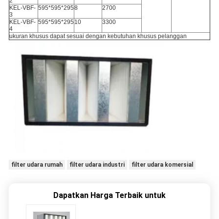
2
KEL-VBF-
595*595*295
8
2700
3
KEL-VBF-
595*595*295
10
3300
4
ukuran khusus dapat sesuai dengan kebutuhan khusus pelanggan
filter udara rumah
filter udara industri
filter udara komersial
Dapatkan Harga Terbaik untuk