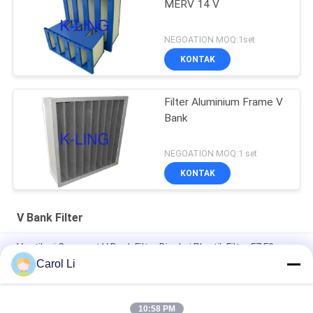
MERV 14 V
NEGOATION MOQ:1set
KONTAK
Filter Aluminium Frame V
Bank
NEGOATION MOQ:1 set
KONTAK
V Bank Filter
Ventilasi Compact V Bank Filter Bingkai Plastik Filter F7 F9
Carol Li
Filter ISO Purifie V Bank Filter Bingkai Plastik Dengan Volume
Udara Besar
10:58 PM