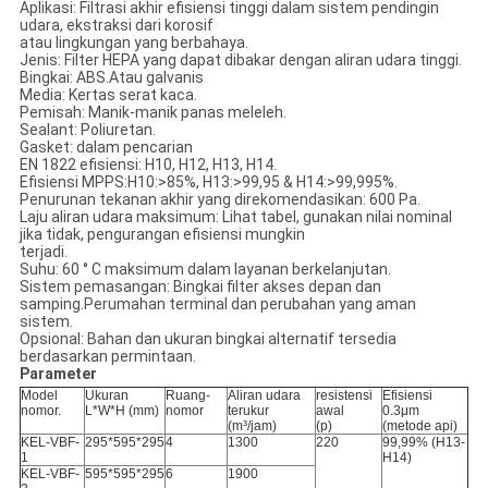
Aplikasi: Filtrasi akhir efisiensi tinggi dalam sistem pendingin
udara, ekstraksi dari korosif
atau lingkungan yang berbahaya.
Jenis: Filter HEPA yang dapat dibakar dengan aliran udara tinggi.
Bingkai: ABS.Atau galvanis
Media: Kertas serat kaca.
Pemisah: Manik-manik panas meleleh.
Sealant: Poliuretan.
Gasket: dalam pencarian
EN 1822 efisiensi: H10, H12, H13, H14.
Efisiensi MPPS:H10:>85%, H13:>99,95 & H14:>99,995%.
Penurunan tekanan akhir yang direkomendasikan: 600 Pa.
Laju aliran udara maksimum: Lihat tabel, gunakan nilai nominal
jika tidak, pengurangan efisiensi mungkin
terjadi.
Suhu: 60 ° C maksimum dalam layanan berkelanjutan.
Sistem pemasangan: Bingkai filter akses depan dan
samping.Perumahan terminal dan perubahan yang aman
sistem.
Opsional: Bahan dan ukuran bingkai alternatif tersedia
berdasarkan permintaan.
Parameter
Model
Ukuran
Ruang-
Aliran udara
resistensi
Efisiensi
nomor.
L*W*H (mm)
nomor
terukur
awal
0.3μm
(m³/jam)
(p)
(metode api)
KEL-VBF-
295*595*295
4
1300
220
99,99% (H13-
1
H14)
KEL-VBF-
595*595*295
6
1900