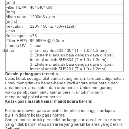
(mm)
Filter HEPA
484x484x69
(mm)
Aliran udara
1200m3 / jam
(m / s)
Kekuatan
220V / 50HZ 750w (1set)
kipas
Kebisingan
<78
Filter HEPA
99,995% @ 0,3um
Lampu UV
1 buah
Bahan
1: Entirety Sus201 / 304 (T = 1.0 / 1.2mm)
2: Eksternal adalah baja dengan daya dilapisi,
Internal adalah SUS304 (T = 1.0 / 1.2mm)
3: Eksternal adalah baja dengan daya dilapisi.
Internal adalah SUS201 (T = 1.0 / 1.2mm)
Desain
pelanggan
tersedia.
Lulus kotak sebagai alat bantu ruang bersih, terutama digunakan
untuk mengirimkan benda-benda kecil antara area bersih dan
area bersih, area kotor, dan area bersih.
Untuk mengurangi
waktu pembukaan pintu kamar bersih, untuk mixmum
mengurangi polusi area bersih.
Kotak pass masuk kamar mandi udara bersih:
Kotak air shower pass adalah filter efisiensi tinggi dan kipas
built-in dalam kotak pass normal.
Sangat cocok untuk pemindahan kargo dari area bersih ke area
yang tidak bersih atau dari area yang bersih ke area yang bersih.