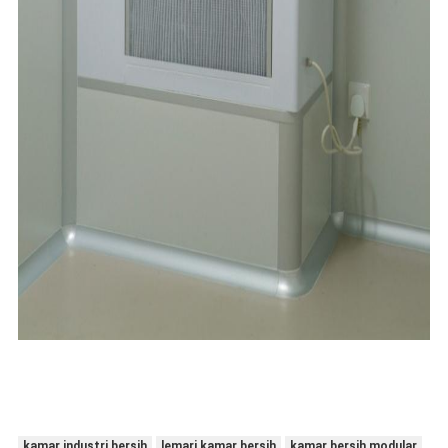
kamar industri bersih
lemari kamar bersih
kamar bersih modular