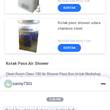
NEGOATION MOQ:1set
KONTAK
Kotak pass shower udara
stainless steel
NEGOATION MOQ:1 set
KONTAK
Kotak Pass Air Shower
Clean Room Class 100 Air Shower Pass Box Untuk Workshop
Produksi Semikonduktor
sanny7301
Sistem Kontrol PLC Membersihkan Kamar Lewat Melalui
Kompak Dengan Saluran Konveyor
1:56 PM
Customizable Pintu Ayun Udara Ganda Shower Pass Dengan
Garansi 1 Tahun