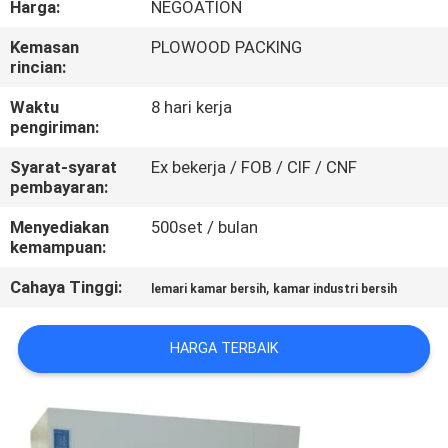
Harga:
NEGOATION
KUALITAS
Kemasan
PLOWOOD PACKING
rincian:
HUBUNGI
KAMI
Waktu
8 hari kerja
pengiriman:
Syarat-syarat
Ex bekerja / FOB / CIF / CNF
BERITA
pembayaran:
Menyediakan
500set / bulan
KASUS-
kemampuan:
KASUS
Cahaya Tinggi:
,
lemari kamar bersih
kamar industri bersih
SITEMAP
HARGA TERBAIK
KEBIJAKAN
PRIVASI