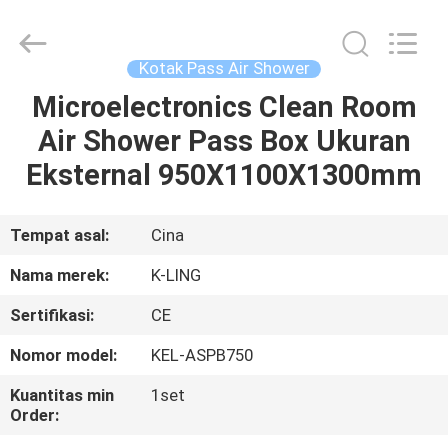
KeLing
Purification
Technology
Company.
All
Kotak Pass Air Shower
Rights
Reserved.
Microelectronics Clean Room
RUMAH
Air Shower Pass Box Ukuran
PRODUK
Eksternal 950X1100X1300mm
TENTANG
Tempat asal:
Cina
KAMI
Nama merek:
K-LING
Sertifikasi:
CE
TUR
Nomor model:
KEL-ASPB750
PABRIK
Kuantitas min
1set
Order:
KONTROL