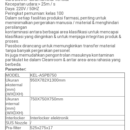
Kecepatan udara:> 25m / s
Daya: 220V / 50HZ
Peringkat pemurnian: kelas 100
Dalam setiap fasilitas produksi farmasi, penting untuk
meminimalkan pergerakan manusia / material & menghindari
persilangan
kontaminasi antara berbagai area klasifikasi untuk mencapai
klasifikasi yang diinginkan & untuk menjaga integritas produk &
proses.
Passbox dirancang untuk memungkinkan transfer material
tanpa banyak pergerakan personel.
Ini juga memudahkan pengontrolan masuknya kontaminan
partikulat ke dalam Cleanroom & antar area-area rahasia yang
berbeda.
Parameter:
MODEL
KEL-ASPB750
Ukuran
950X782X1300mm
eksternal
(mm)
(WXDXH)
Ukuran
750X750X750mm
internal
(mm)
(WXDXH)
Interlocker
Interlocker elektronik
SUS Nozzle
/
Pra-filter
525x275x17