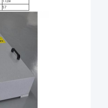
172w
57