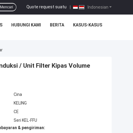
Quote request suatu
|
Indonesian
Mencari
S
HUBUNGI KAMI
BERITA
KASUS-KASUS
ar
duksi / Unit Filter Kipas Volume
Cina
KELING
CE
Seri KEL-FFU
mbayaran & pengiriman: