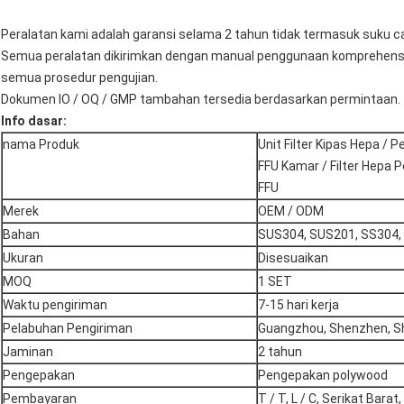
Peralatan kami adalah garansi selama 2 tahun tidak termasuk suku c
Semua peralatan dikirimkan dengan manual penggunaan komprehens
semua prosedur pengujian.
Dokumen IO / OQ / GMP tambahan tersedia berdasarkan permintaan.
Info dasar:
nama Produk
Unit Filter Kipas Hepa / 
FFU Kamar / Filter Hepa 
FFU
Merek
OEM / ODM
Bahan
SUS304, SUS201, SS304, P
Ukuran
Disesuaikan
MOQ
1 SET
Waktu pengiriman
7-15 hari kerja
Pelabuhan Pengiriman
Guangzhou, Shenzhen, S
Jaminan
2 tahun
Pengepakan
Pengepakan polywood
Pembayaran
T / T, L / C, Serikat Barat