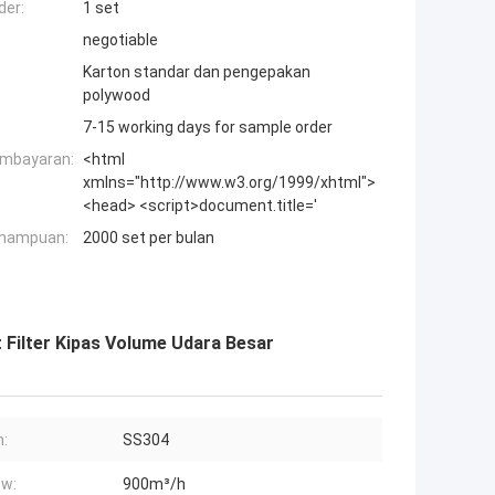
der:
1 set
negotiable
Karton standar dan pengepakan
polywood
7-15 working days for sample order
embayaran:
<html
xmlns="http://www.w3.org/1999/xhtml">
<head> <script>document.title='
mampuan:
2000 set per bulan
 Filter Kipas Volume Udara Besar
:
SS304
ow:
900m³/h