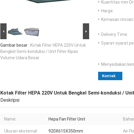
Kuantitas min Or
Harga:
Kemasan rincian:
Delivery Time:
Syarat-syarat p
Gambar besar :
Kotak Filter HEPA 220V Untuk
Bengkel Semi-konduksi / Unit Filter Kipas
Volume Udara Besar
Menyediakan ke
Kontak
Kotak Filter HEPA 220V Untuk Bengkel Semi-konduksi / Unit
Deskripsi
Name:
Hepa Fan Filter Unit
Bahan
Ukuran eksternal:
920X615X350mm
Air Fl