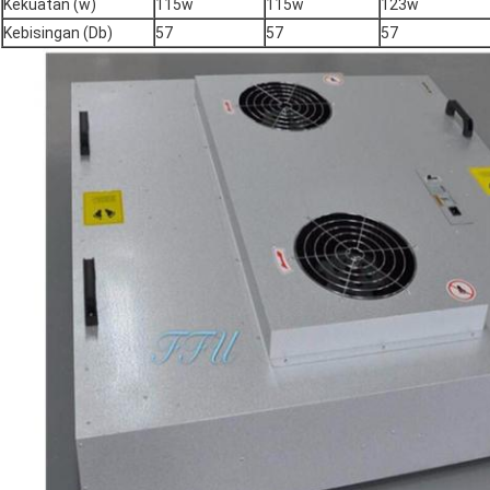
Kekuatan (w)
115w
115w
123w
Kebisingan (Db)
57
57
57