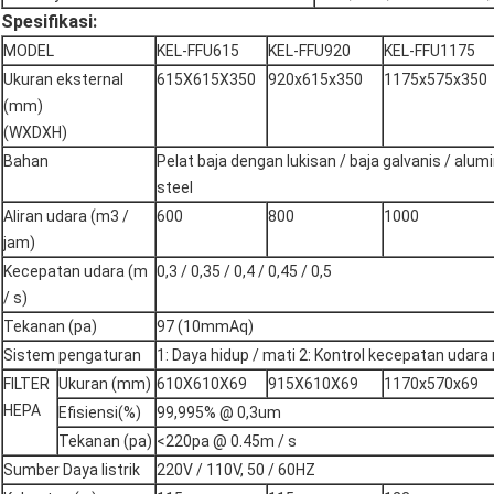
Spesifikasi:
MODEL
KEL-FFU615
KEL-FFU920
KEL-FFU1175
Ukuran eksternal
615X615X350
920x615x350
1175x575x350
(mm)
(WXDXH)
Bahan
Pelat baja dengan lukisan / baja galvanis / alum
steel
Aliran udara (m3 /
600
800
1000
jam)
Kecepatan udara (m
0,3 / 0,35 / 0,4 / 0,45 / 0,5
/ s)
Tekanan (pa)
97 (10mmAq)
Sistem pengaturan
1: Daya hidup / mati 2: Kontrol kecepatan udara 
FILTER
Ukuran (mm)
610X610X69
915X610X69
1170x570x69
HEPA
Efisiensi(%)
99,995% @ 0,3um
Tekanan (pa)
<220pa @ 0.45m / s
Sumber Daya listrik
220V / 110V, 50 / 60HZ