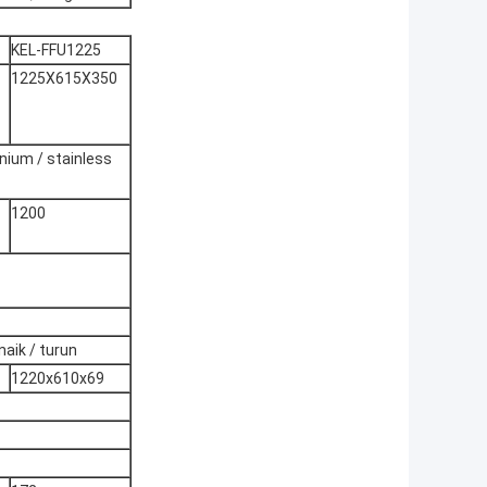
KEL-FFU1225
1225X615X350
inium / stainless
1200
naik / turun
1220x610x69