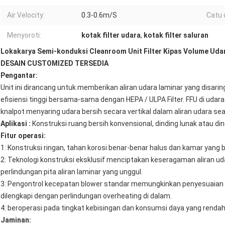
Air Velocity:
0.3-0.6m/S
Catu 
Menyoroti:
kotak filter udara
,
kotak filter saluran
Lokakarya Semi-konduksi Cleanroom Unit Filter Kipas Volume Uda
DESAIN CUSTOMIZED TERSEDIA
Pengantar:
Unit ini dirancang untuk memberikan aliran udara laminar yang disaring
efisiensi tinggi bersama-sama dengan HEPA / ULPA Filter. FFU di udar
knalpot menyaring udara bersih secara vertikal dalam aliran udara se
Aplikasi
:
Konstruksi ruang bersih konvensional, dinding lunak atau din
Fitur operasi:
1: Konstruksi ringan, tahan korosi benar-benar halus dan kamar yang b
2: Teknologi konstruksi eksklusif menciptakan keseragaman aliran udar
perlindungan pita aliran laminar yang unggul.
3: Pengontrol kecepatan blower standar memungkinkan penyesuaian
dilengkapi dengan perlindungan overheating di dalam.
4: beroperasi pada tingkat kebisingan dan konsumsi daya yang renda
Jaminan: