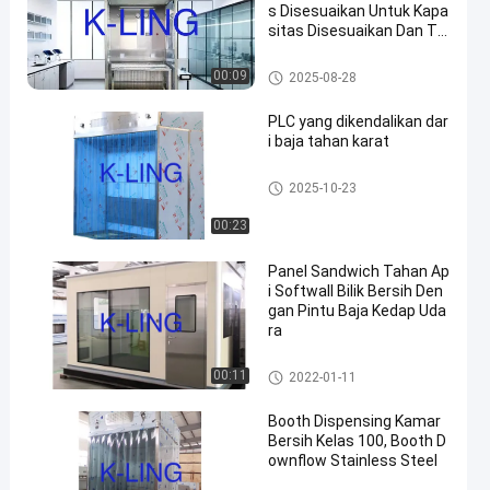
s Disesuaikan Untuk Kapa
sitas Disesuaikan Dan Tin
gkat Kebisingan ≤65dB
Membagikan Booth
00:09
2025-08-28
PLC yang dikendalikan dar
i baja tahan karat
Membagikan Booth
2025-10-23
00:23
Panel Sandwich Tahan Ap
i Softwall Bilik Bersih Den
gan Pintu Baja Kedap Uda
ra
Kamar Bersih Softwall
00:11
2022-01-11
Booth Dispensing Kamar
Bersih Kelas 100, Booth D
ownflow Stainless Steel