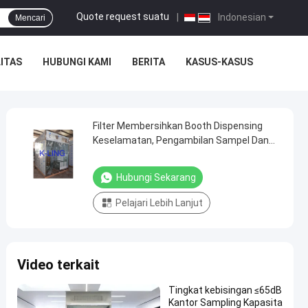
Quote request suatu
|
Indonesian
Mencari
ITAS
HUBUNGI KAMI
BERITA
KASUS-KASUS
Filter Membersihkan Booth Dispensing
Keselamatan, Pengambilan Sampel Dan
Booth Berat
Hubungi Sekarang
Pelajari Lebih Lanjut
Video terkait
Tingkat kebisingan ≤65dB
Kantor Sampling Kapasita