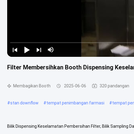
Filter Membersihkan Booth Dispensing Kesel
Membagikan Booth
2025-06-06
320 pandangan
#
stan downflow
#
tempat penimbangan farmasi
#
tempat pen
Bilik Dispensing Keselamatan Pembersihan Filter, Bilik Sampling D
bahan sus201 Tekanan Negatif Port DOP Peringkat Pemurnian: Cla