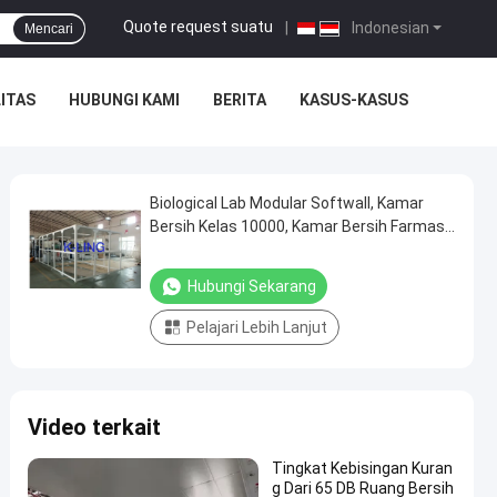
Quote request suatu
|
Indonesian
Mencari
ITAS
HUBUNGI KAMI
BERITA
KASUS-KASUS
Biological Lab Modular Softwall, Kamar
Bersih Kelas 10000, Kamar Bersih Farmasi
Rumah Sakit
Hubungi Sekarang
Pelajari Lebih Lanjut
Video terkait
Tingkat Kebisingan Kuran
g Dari 65 DB Ruang Bersih