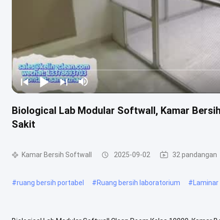
Biological Lab Modular Softwall, Kamar Bers
Sakit
Kamar Bersih Softwall
2025-09-02
32 pandangan
#
ruang bersih portabel
#
Ruang bersih laboratorium
#
Laminar