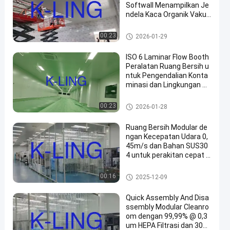
Softwall Menampilkan Je
ndela Kaca Organik Vaku
m Lapisan Ganda Juga Di
kenal Sebagai Ruang Bers
Kamar Bersih Softwall
00:23
2026-01-29
ih Hardwall
ISO 6 Laminar Flow Booth
Peralatan Ruang Bersih u
ntuk Pengendalian Konta
minasi dan Lingkungan Be
bas Partikel
Kamar Bersih Softwall
00:23
2026-01-28
Ruang Bersih Modular de
ngan Kecepatan Udara 0,
45m/s dan Bahan SUS30
4 untuk perakitan cepat d
i Lingkungan Steril
Kamar Bersih Softwall
00:16
2025-12-09
Quick Assembly And Disa
ssembly Modular Cleanro
om dengan 99,99% @ 0,3
um HEPA Filtrasi dan 300L