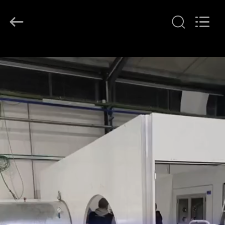
KeLing
Purification
Technology
Company.
All
Rights
Reserved.
RUMAH
PRODUK
TENTANG
KAMI
TUR
PABRIK
KONTROL